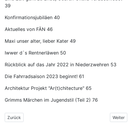
39
Konfirmationsjubiläen 40
Aktuelles von FÄN 46
Maxi unser alter, lieber Kater 49
Iwwer d`s Rentnerläwen 50
Rückblick auf das Jahr 2022 in Niederzwehren 53
Die Fahrradsaison 2023 beginnt! 61
Architektur Projekt "Ar(t)chitecture" 65
Grimms Märchen im Jugendstil (Teil 2) 76
Vorheriger Beitrag: Heimatbrief 2023 Nr. 3
Nächster B
Zurück
Weiter